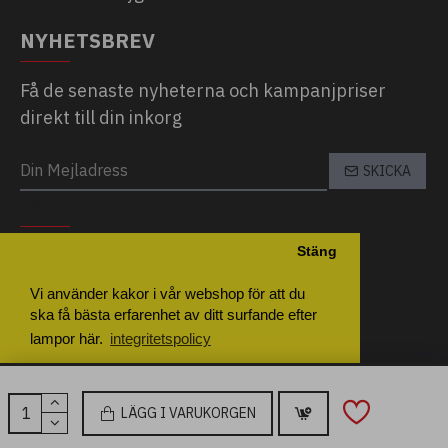
NYHETSBREV
Få de senaste nyheterna och kampanjpriser
direkt till din inkorg
SKICKA
CAPTCHA
Stäng
Please complete the captcha validation
below
Vi använder kakor i vår webshop för att du
ska få bästa erfarenhet av ditt surfande efter
lampor här.
integritetspolicy
Inställningar
Godkänn Alla
LÄGG I VARUKORGEN
Copyright © 2026, LampKompaniet, All Rights Reserved