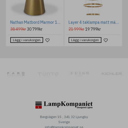
ANTONIETTA Kristallkrona SP5 Gul 62cm
Nathan Matbord Marmor 120 cm
Layer 4 taklampa matt mässing 80 cm
38 499kr
30 799kr
21 999kr
19 799kr
Lägg i varukorgen
Lägg i varukorgen
Bergvägen 15 , 341 32 Ljungby
Sverige
info@lampkompaniet.se