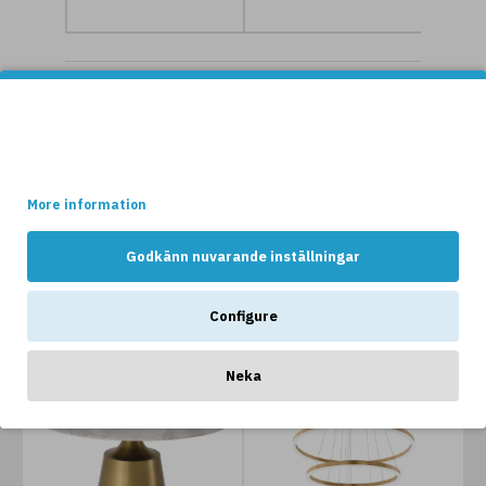
NYHETER
Denna websidan använder cookies.
Vissa av dessa cookies är nödvändiga för att websidan ska
fungera optimalt, medans andra håller reda på hur webshopen
används av kunderna.
More information
Godkänn nuvarande inställningar
ANDRA GILLAR OCKSÅ...
Configure
-20 %
-10 %
Neka