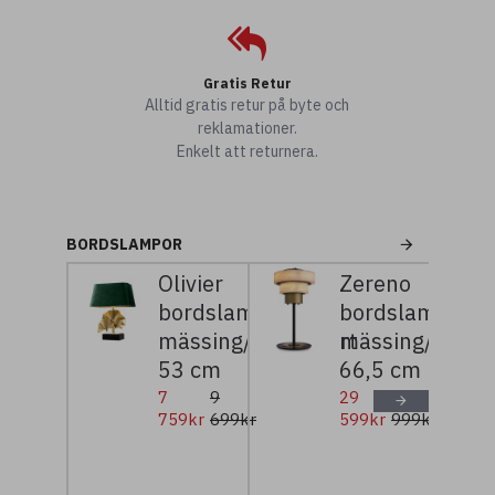
Gratis Retur
Alltid gratis retur på byte och
reklamationer.
Enkelt att returnera.
BORDSLAMPOR
Olivier
Zereno
bordslampa
bordslampa
mässing/grön/svart
mässing/alaba
53 cm
66,5 cm
7
9
29
36
759kr
699kr
599kr
999kr