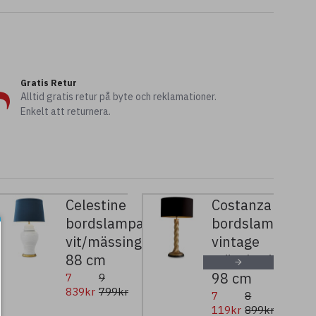
Gratis Retur
Alltid gratis retur på byte och reklamationer.
Enkelt att returnera.
Celestine
Costanza
bordslampa
bordslampa
vit/mässing/blå
vintage
88 cm
mässing/svart
98 cm
7
9
839kr
799kr
7
8
119kr
899kr