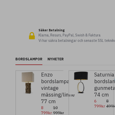
Säker Betalning
Klarna, Resurs, PayPal, Swish & Faktura
Vi har säkra betalningar och senaste SSL teknik
BORDSLAMPOR
NYHETER
Enzo
Saturnia
bordslampa
bordsla
vintage
gunmeta
mässing/linne
74 cm
77 cm
6
8
799kr
499k
8
10
799kr
999kr