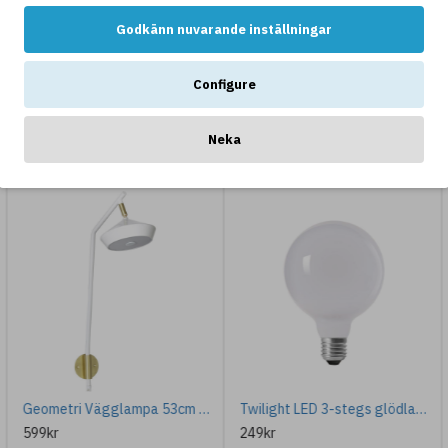
Godkänn nuvarande inställningar
Configure
Neka
ANDRA GILLAR OCKSÅ...
Geometri Vägglampa 53cm Vit/Guld
Twilight LED 3-stegs glödlampa opal glob 7W 12.5cm
599kr
249kr