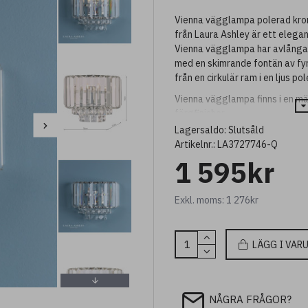
Vienna vägglampa polerad kro
från Laura Ashley är ett elega
Vienna vägglampa har avlånga s
med en skimrande fontän av fy
från en cirkulär ram i en ljus po
Vienna vägglampa finns i en mä
färgfinisher.
Lagersaldo:
Slutsåld
Artikelnr.:
LA3727746-Q
1 595kr
Exkl. moms: 1 276kr
LÄGG I VAR
NÅGRA FRÅGOR?