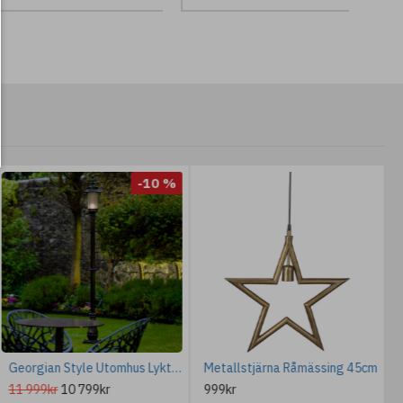
-10 %
Georgian Style Utomhus Lyktstolpe Gjutjärn 221cm
Metallstjärna Råmässing 45cm
11 999kr
10 799kr
999kr