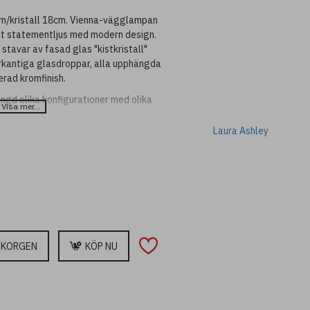
m/kristall 18cm. Vienna-vägglampan
nt statementljus med modern design.
tavar av fasad glas "kistkristall"
rkantiga glasdroppar, alla upphängda
lerad kromfinish.
ngd olika konfigurationer med olika
Laura Ashley
UKORGEN
KÖP NU