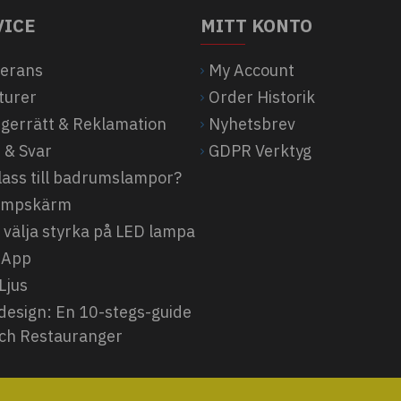
VICE
MITT KONTO
verans
My Account
turer
Order Historik
ngerrätt & Reklamation
Nyhetsbrev
 & Svar
GDPR Verktyg
klass till badrumslampor?
Lampskärm
 välja styrka på LED lampa
 App
Ljus
design: En 10-stegs-guide
och Restauranger