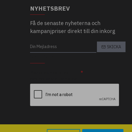
NYHETSBREV
Få de senaste nyheterna och
kampanjpriser direkt till din inkorg
SKICKA
CAPTCHA
Please complete the
captcha validation below