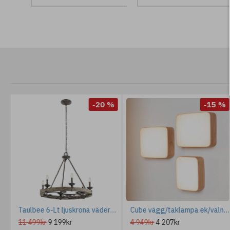
%
-20 %
-15 %
center 42.2cm
Taulbee 6-Lt ljuskrona väderbiten zinc 72,2cm
Cube vägg/taklampa ek/valnöt 16,5-50cm
11 499kr
9 199kr
4 949kr
4 207kr