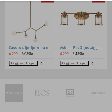
Rock Crystal bordslampa guld/kristall 46 cm
Cassius 4-ljus ljuskrona champagnebrons/vit 100,3 cm
Ashland Bay 3-ljus vägglampa naturlig mässing/glas 61cm IP44
6 299kr
5 039kr
4 299kr
3 439kr
Lägg i varukorgen
Lägg i varukorgen