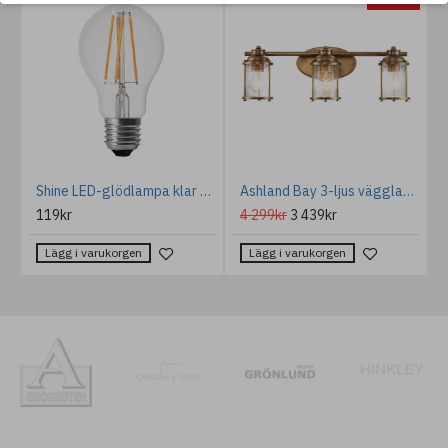
a taklampa svart/koppar 30,5cm
Shine LED-glödlampa klar 9W 6cm
Ashland Bay 3-ljus vägglampa naturlig mässing/glas 61cm IP44
119kr
4 299kr
3 439kr
Lägg i varukorgen
Lägg i varukorgen