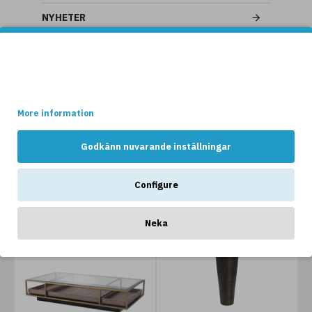
NYHETER
Denna websidan använder cookies.
Vissa av dessa cookies är nödvändiga för att websidan ska
fungera optimalt, medans andra håller reda på hur webshopen
används av kunderna.
More information
Godkänn nuvarande inställningar
ANDRA GILLAR OCKSÅ...
Configure
-20 %
-15 %
Neka