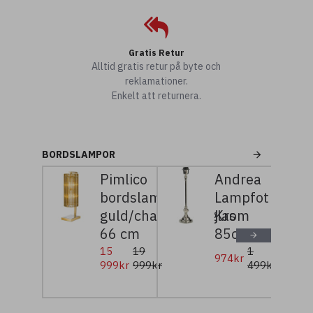
Gratis Retur
Alltid gratis retur på byte och
reklamationer.
Enkelt att returnera.
BORDSLAMPOR
Pimlico
Andrea
bordslampa
Lampfot
guld/champagneglas
Krom
66 cm
85cm
15
19
1
974kr
999kr
999kr
499kr