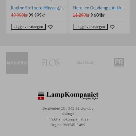
a Vägglampa Svart/Mässing 13cm
Roxton Soffbord Mässing/Glas 180 cm
Florence Golvlampa Antik Brons 139cm
49 999kr
39 999kr
11 299kr
9 604kr
Lägg i varukorgen
Lägg i varukorgen
Bergvägen 15 , 341 32 Ljungby
Sverige
info@lampkompaniet.se
Org.nr: 969745-1459