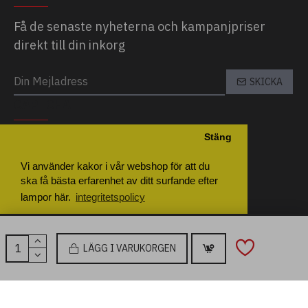
Få de senaste nyheterna och kampanjpriser
direkt till din inkorg
SKICKA
CAPTCHA
Stäng
Please complete the captcha validation
below
Vi använder kakor i vår webshop för att du
ska få bästa erfarenhet av ditt surfande efter
lampor här.
integritetspolicy
Inställningar
Godkänn Alla
LÄGG I VARUKORGEN
Copyright © 2026, LampKompaniet, All Rights Reserved