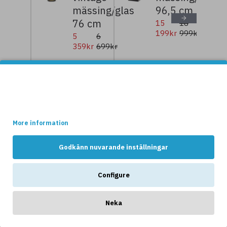
mässing/glas
96,5 cm
76 cm
15
18
199kr
999kr
5
6
359kr
699kr
Denna websidan använder cookies.
NYHETER
Vissa av dessa cookies är nödvändiga för att websidan ska
fungera optimalt, medans andra håller reda på hur webshopen
används av kunderna.
More information
Godkänn nuvarande inställningar
Configure
ANDRA GILLAR OCKSÅ...
Neka
-20 %