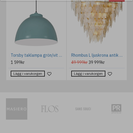
m
Torsby taklampa grön/vit 44cm
Rhombus L ljuskrona antik mässing/glas 90 cm
1 599kr
49 999kr
39 999kr
Lägg i varukorgen
Lägg i varukorgen