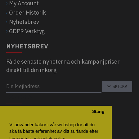
My Account
Order Historik
Nyhetsbrev
GDPR Verktyg
NYHETSBREV
Få de senaste nyheterna och kampanjpriser
direkt till din inkorg
SKICKA
CAPTCHA
Stäng
Please complete the captcha validation
below
Vi använder kakor i vår webshop för att du
ska få bästa erfarenhet av ditt surfande efter
lampor här.
integritetspolicy