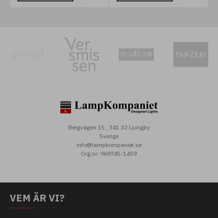
Bergvägen 15 , 341 32 Ljungby
Sverige
info@lampkompaniet.se
Org.nr: 969745-1459
VEM ÄR VI?