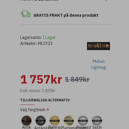
GRATIS FRAKT på denna produkt
Lagersaldo:
I Lager
Artikelnr.:
MLCF33
Mullan
Lighting
1 757kr
1 849kr
Exkl. moms: 1 405kr
TILLGÄNGLIGA ALTERNATIV
Välj färgfinish
Antik
Polerad
Polerad
Satin
Antiksilver
Satinmässing