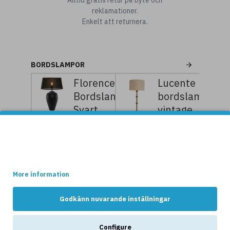
Alltid gratis retur på byte och
reklamationer.
Enkelt att returnera.
BORDSLAMPOR
Florence
Lucente
Bordslampa
bordslampa
Svart
vintage
60cm
mässing
Denna websidan använder cookies.
85 cm
2
2
379kr
799kr
Vissa av dessa cookies är nödvändiga för att websidan ska
4
5
fungera optimalt, medans andra håller reda på hur webshopen
399kr
499kr
används av kunderna.
More information
NYHETER
Godkänn nuvarande inställningar
Configure