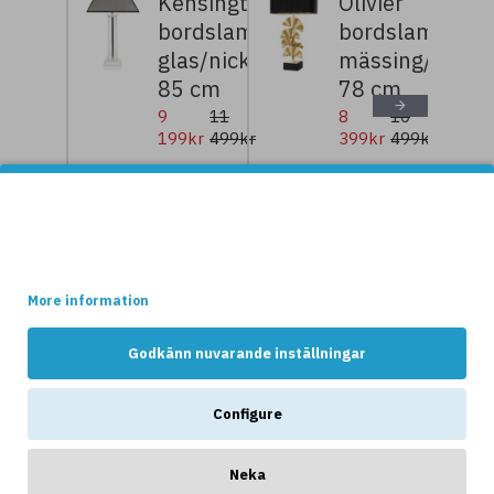
Kensington
Olivier
bordslampa
bordslampa
glas/nickel/grå
mässing/svart
85 cm
78 cm
9
11
8
10
199kr
499kr
399kr
499kr
Denna websidan använder cookies.
Vissa av dessa cookies är nödvändiga för att websidan ska
fungera optimalt, medans andra håller reda på hur webshopen
NYHETER
används av kunderna.
More information
Godkänn nuvarande inställningar
Configure
Neka
ANDRA GILLAR OCKSÅ...