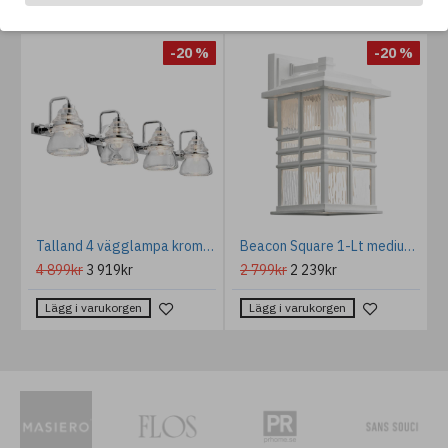
%
-20 %
-20 %
fbord Travertin 83 cm
Talland 4 vägglampa krom/glas 16,3 cm IP44
Beacon Square 1-Lt medium utomhus vägglampa vit/glas 36cm IP44
4 899kr
3 919kr
2 799kr
2 239kr
Lägg i varukorgen
Lägg i varukorgen