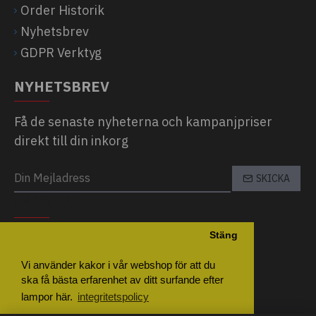
Order Historik
Nyhetsbrev
GDPR Verktyg
NYHETSBREV
Få de senaste nyheterna och kampanjpriser
direkt till din inkorg
SKICKA
CAPTCHA
Stäng
Please complete the captcha validation
below
Vi använder kakor i vår webshop för att du
ska få bästa erfarenhet av ditt surfande efter
lampor här.
integritetspolicy