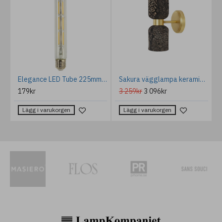
Balder Lampfot Råsilver två storlekar
Elegance LED Tube 225mm Clear
Sakura vägglampa keramik svart lera 29cm
179kr
3 259kr
3 096kr
Lägg i varukorgen
Lägg i varukorgen