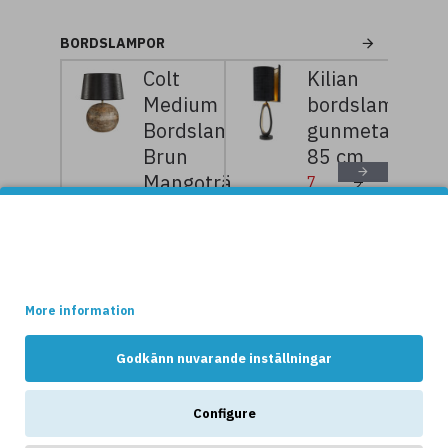
BORDSLAMPOR
Colt
Kilian
Medium
bordslampa
Bordslampa
gunmetal/mäss
Brun
85 cm
Mangoträ
7
9
359kr
199kr
39cm
Denna websidan använder cookies.
3
4
654kr
299kr
Vissa av dessa cookies är nödvändiga för att websidan ska
fungera optimalt, medans andra håller reda på hur webshopen
används av kunderna.
More information
NYHETER
Godkänn nuvarande inställningar
Configure