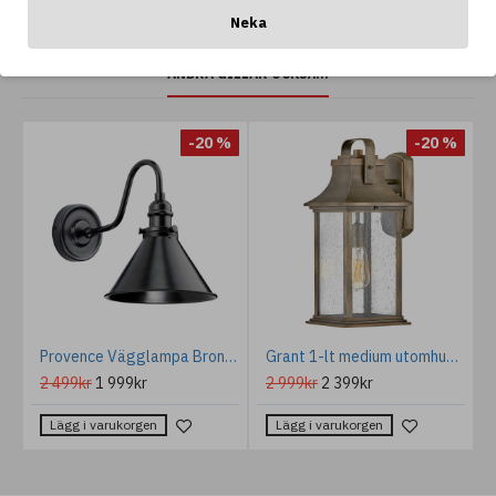
Neka
ANDRA GILLAR OCKSÅ...
-20 %
-20 %
a up Vit/guld 20cm
Provence Vägglampa Brons 27,5cm
Grant 1-lt medium utomhus vägglykta bränd brons 42.6cm
2 499kr
1 999kr
2 999kr
2 399kr
Lägg i varukorgen
Lägg i varukorgen