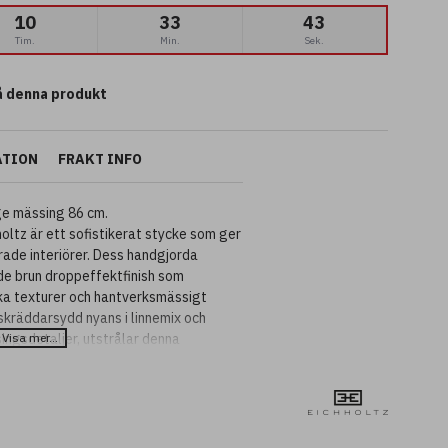
10
33
42
Tim.
Min.
Sek.
 denna produkt
ATION
FRAKT INFO
ge mässing 86 cm.
ltz är ett sofistikerat stycke som ger
erade interiörer. Dess handgjorda
de brun droppeffektfinish som
ska texturer och hantverksmässigt
kräddarsydd nyans i linnemix och
ngsdetaljer, utstrålar denna
 elegans.
tt vardagsrum, hall eller sovrum är den
at och höja atmosfären. Finns även i en
ettera ljusare, mer moderna interiörer.