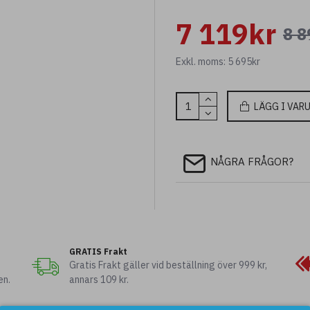
7 119kr
8 8
Ladda ner specifikationsblad
Ladda ner monteringsanvisning
Exkl. moms: 5 695kr
LÄGG I VAR
NÅGRA FRÅGOR?
GRATIS Frakt
Gratis Frakt gäller vid beställning över 999 kr,
en.
annars 109 kr.