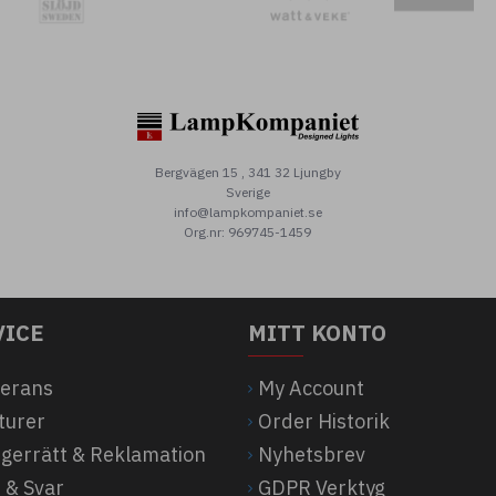
Bergvägen 15 , 341 32 Ljungby
Sverige
info@lampkompaniet.se
Org.nr: 969745-1459
VICE
MITT KONTO
verans
My Account
turer
Order Historik
ngerrätt & Reklamation
Nyhetsbrev
 & Svar
GDPR Verktyg