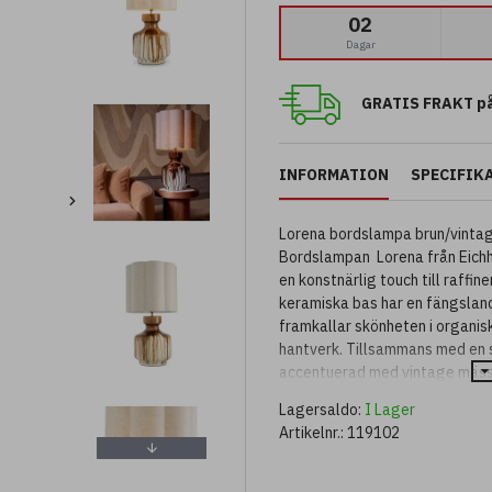
02
Dagar
GRATIS FRAKT på
INFORMATION
SPECIFIK
Lorena bordslampa brun/vinta
Bordslampan Lorena från Eichho
en konstnärlig touch till raffin
keramiska bas har en fängslan
framkallar skönheten i organi
hantverk. Tillsammans med en s
accentuerad med vintage mässi
bordslampa tyst lyx och tidlös
Lagersaldo:
I Lager
Oavsett om Lorena placeras i e
Artikelnr.:
119102
designad för att dra till sig ög
krispig vit finish för att kompl