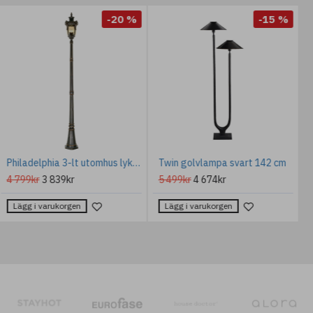
-20 %
-15 %
Philadelphia 3-lt utomhus lyktstolpe gammal brons 237cm
Twin golvlampa svart 142 cm
4 799kr
3 839kr
5 499kr
4 674kr
Lägg i varukorgen
Lägg i varukorgen