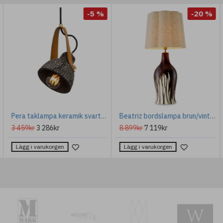
-5 %
-20 %
Pera taklampa keramik svart lera 13,5cm
Beatriz bordslampa brun/vintage mässing 97 cm
3 459kr
3 286kr
8 899kr
7 119kr
Lägg i varukorgen
Lägg i varukorgen