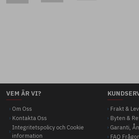
VEM ÄR VI?
KUNDSER
Om Oss
Frakt & Le
Kontakta Oss
Byten & Re
Integritetspolicy och Cookie
Garanti, Å
information
FAQ Frågor