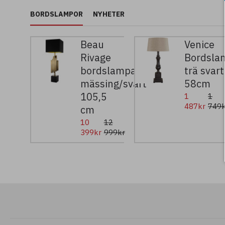
BORDSLAMPOR
NYHETER
Beau
Venice
Rivage
Bordsla
bordslampa
trä svart
mässing/svart
58cm
105,5
1
1
487kr
749k
cm
10
12
399kr
999kr