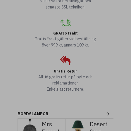
Vi har säkra betalningar och
senaste SSL tekniken.
GRATIS Frakt
Gratis Frakt gäller vid beställning
över 999 kr, annars 109 kr.
Gratis Retur
Alltid gratis retur på byte och
reklamationer.
Enkelt att returnera.
BORDSLAMPOR
Desert
Pauline
Sa