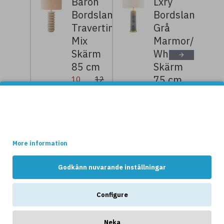
Baron
Lxry
Bordslampa
Bordslampa
Travertin/Linne
Grå
Mix
Marmor/Off-
Skärm
White
85 cm
Skärm
75 cm
10
12
399kr
999kr
6
7
159kr
699kr
Denna websidan använder cookies.
Vissa av dessa cookies är nödvändiga för att websidan ska
fungera optimalt, medans andra håller reda på hur webshopen
används av kunderna.
NYHETER
More information
Godkänn nuvarande inställningar
Configure
Neka