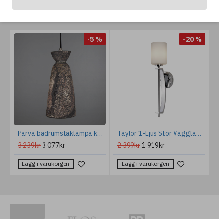
ANDRA GILLAR OCKSÅ...
%
-5 %
-20 %
ysning mässing 32cm
Parva badrumstaklampa keramik svart lera 14cm IP44
Taylor 1-Ljus Stor Vägglampa Polerad Krom 14cm IP44
3 239kr
3 077kr
2 399kr
1 919kr
Lägg i varukorgen
Lägg i varukorgen