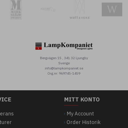
Bergvägen 15 , 341 32 Ljungby
Sverige
info@lampkompaniet.se
Org.nr: 969745-1459
VICE
MITT KONTO
verans
My Account
turer
Order Historik