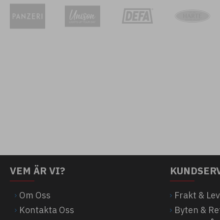
VEM ÄR VI?
KUNDSER
Om Oss
Frakt & Le
Kontakta Oss
Byten & Re