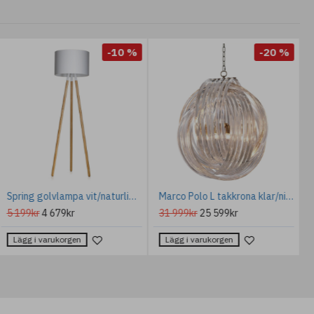
-10 %
-20 %
Spring golvlampa vit/naturlig 160cm
Marco Polo L takkrona klar/nickel 70 cm
5 199kr
4 679kr
31 999kr
25 599kr
Lägg i varukorgen
Lägg i varukorgen