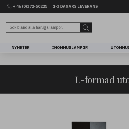
+ 46 (0)372-50225
1-3 DAGARS LEVERANS
NYHETER
INOMHUSLAMPOR
UTOMHU
L-formad uto