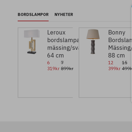
BORDSLAMPOR
NYHETER
Leroux
Bonny
bordslampa
Bordsla
mässing/svart/vit
Mässing
64 cm
88 cm
6
7
12
15
319kr
899kr
399kr
499k