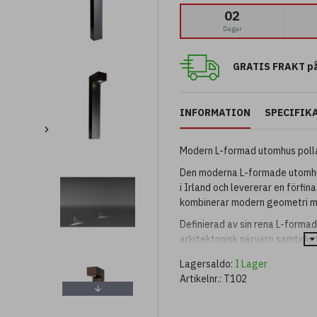
02
Dagar
GRATIS FRAKT på
INFORMATION
SPECIFIK
Modern L-formad utomhus pollar
Den moderna L-formade utomhus
i Irland och levererar en förfi
kombinerar modern geometri m
Definierad av sin rena L-formad
arkitektonisk närvaro samtidig
belysning.
Lagersaldo:
I Lager
Byggd av gjutet aluminium erb
Artikelnr.:
T102
hållbarhet för långvarig utom
Ljuskällan skyddas av 4 mm härd