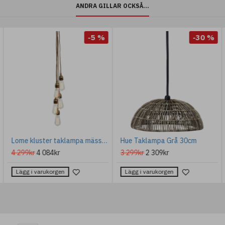
ANDRA GILLAR OCKSÅ...
-5 %
-30 %
Lome kluster taklampa mässing 5cm
Hue Taklampa Grå 30cm
4 299kr
4 084kr
3 299kr
2 309kr
Lägg i varukorgen
Lägg i varukorgen