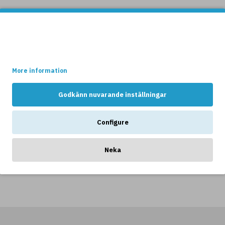
Denna websidan använder cookies.
Vissa av dessa cookies är nödvändiga för att websidan ska
fungera optimalt, medans andra håller reda på hur webshopen
Branchy
Benson
används av kunderna.
mpa
bordslampa
Bordslampa
More information
/Marmor
42,5 cm
Vit
Marmor/Vit
64
71
Godkänn nuvarande inställningar
349kr
499kr
Skärm
r
106,5
Configure
cm
16
20
Neka
799kr
999kr