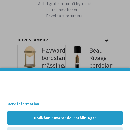
Alltid gratis retur på byte och
reklamationer.
Enkelt att returnera.
BORDSLAMPOR
Hayward
Beau
bordslampa
Rivage
mässing/vit
bordslampa
38 cm
mässing/svart
102cm
7
8
Denna websidan använder cookies.
199kr
999kr
9
11
Vissa av dessa cookies är nödvändiga för att websidan ska
fungera optimalt, medans andra håller reda på hur webshopen
599kr
999kr
används av kunderna.
More information
Godkänn nuvarande inställningar
NYHETER