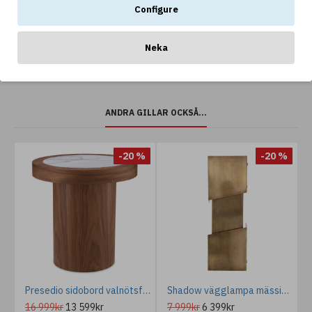
Configure
Neka
ANDRA GILLAR OCKSÅ...
-20 %
-20 %
Riflesso AP D42 Vägglampa Vit/Svart/Krom 42cm IP44
Presedio sidobord valnötsfanér/marmor 50 cm
Shadow vägglampa mässing 64,5 cm
16 999kr
13 599kr
7 999kr
6 399kr