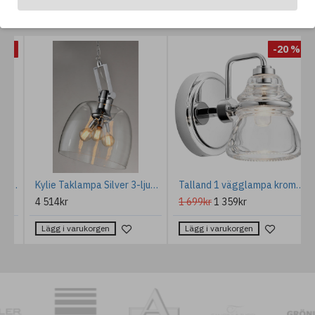
ANDRA GILLAR OCKSÅ...
%
-20 %
Daphne 4-Ljus Vägglampa Polerad Krom 12,7cm IP44
Kylie Taklampa Silver 3-ljus 50cm
Talland 1 vägglampa krom/glas 16,3 cm IP44
4 514kr
1 699kr
1 359kr
Lägg i varukorgen
Lägg i varukorgen