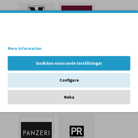
Denna websidan använder cookies.
Vissa av dessa cookies är nödvändiga för att websidan ska
fungera optimalt, medans andra håller reda på hur webshopen
Markslöjd AB
Masiero
används av kunderna.
More information
Godkänn nuvarande inställningar
Configure
Mullan Lighting
Neka
P