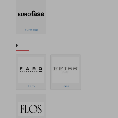
Eurofase
F
Faro
Feiss