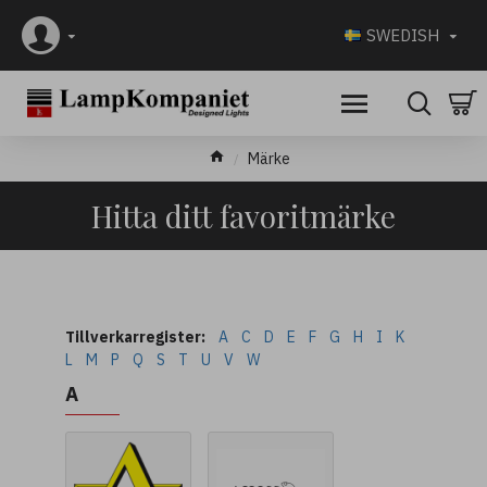
SWEDISH
Märke
Hitta ditt favoritmärke
Tillverkarregister:
A
C
D
E
F
G
H
I
K
L
M
P
Q
S
T
U
V
W
A