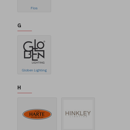
Flos
G
Globen Lighting
H