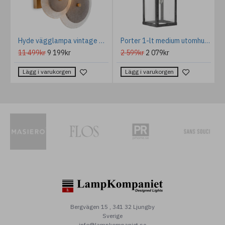
d järn 28cm
Hyde vägglampa vintage mässing/rök glas 47.5 cm
Porter 1-lt medium utomhus vägglykta zink/klar 47,4cm
11 499kr
9 199kr
2 599kr
2 079kr
Lägg i varukorgen
Lägg i varukorgen
Bergvägen 15 , 341 32 Ljungby
Sverige
info@lampkompaniet.se