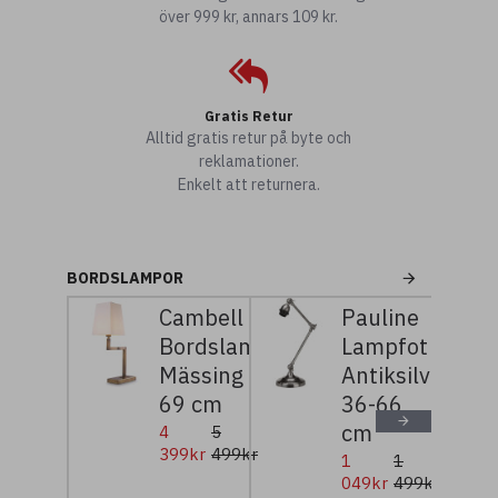
över 999 kr, annars 109 kr.
Gratis Retur
Alltid gratis retur på byte och
reklamationer.
Enkelt att returnera.
BORDSLAMPOR
Cambell
Pauline
Bordslampa
Lampfot
Mässing
Antiksilver
69 cm
36-66
cm
4
5
399kr
499kr
1
1
049kr
499kr