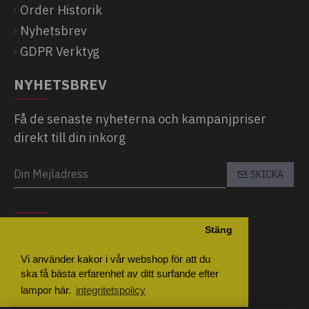
Order Historik
Nyhetsbrev
GDPR Verktyg
NYHETSBREV
Få de senaste nyheterna och kampanjpriser
direkt till din inkorg
SKICKA
CAPTCHA
Stäng
Please complete the captcha validation
below
Vi använder kakor i vår webshop för att du
ska få bästa erfarenhet av ditt surfande efter
lampor här.
integritetspolicy