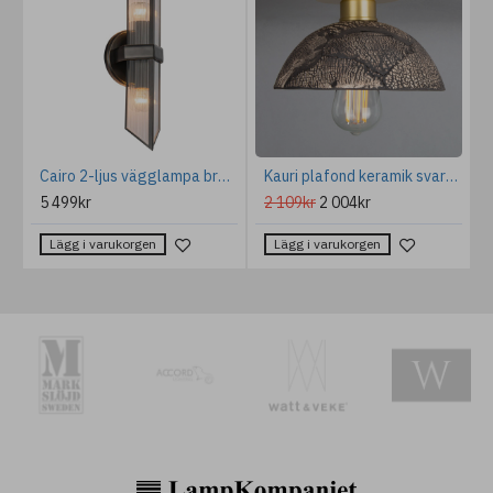
i 2 delar Ek 138 cm
Cairo 2-ljus vägglampa brons/klar 38,5 cm
Kauri plafond keramik svart lera 20cm
5 499kr
2 109kr
2 004kr
Lägg i varukorgen
Lägg i varukorgen