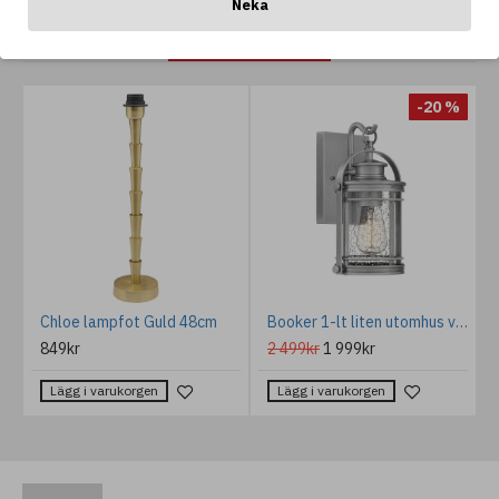
Neka
ANDRA GILLAR OCKSÅ...
%
-20 %
 1-lt Vägglampa Brons/Vit 67.6cm
Chloe lampfot Guld 48cm
Booker 1-lt liten utomhus vägglykta silver 28,9cm
849kr
2 499kr
1 999kr
Lägg i varukorgen
Lägg i varukorgen