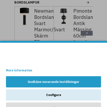
BORDSLAMPOR
Newman
Pimonte
Bordslampa
Bordslampa
Svart
Antik
Marmor/Svart
Mässing
Skärm
60cm
75 cm
3
4
739kr
399kr
7
9
Denna websidan använder cookies.
359kr
199kr
Vissa av dessa cookies är nödvändiga för att websidan ska
fungera optimalt, medans andra håller reda på hur webshopen
används av kunderna.
NYHETER
More information
Godkänn nuvarande inställningar
Configure