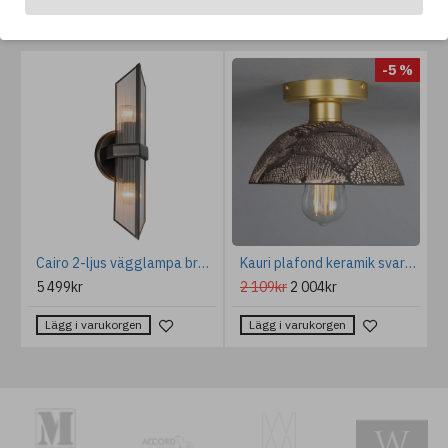
ANDRA GILLAR OCKSÅ...
%
-5 %
i 2 delar Ek 138 cm
Cairo 2-ljus vägglampa brons/klar 38,5 cm
Kauri plafond keramik svart lera 20cm
5 499kr
2 109kr
2 004kr
Lägg i varukorgen
Lägg i varukorgen