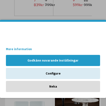
7
9
9
11
839kr
799kr
599kr
999kr
NYHETER
Denna websidan använder cookies.
Vissa av dessa cookies är nödvändiga för att websidan ska
fungera optimalt, medans andra håller reda på hur webshopen
används av kunderna.
More information
Godkänn nuvarande inställningar
ANDRA GILLAR OCKSÅ...
Configure
Neka
-20 %