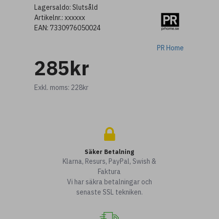
Lagersaldo:
Slutsåld
Artikelnr.:
xxxxxx
EAN:
7330976050024
PR Home
285kr
Exkl. moms: 228kr
Säker Betalning
Klarna, Resurs, PayPal, Swish &
Faktura
Vi har säkra betalningar och
senaste SSL tekniken.