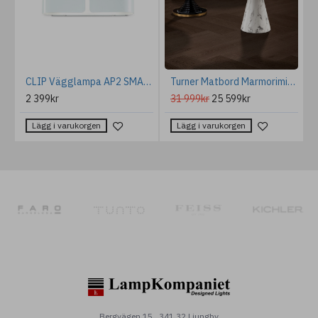
l Moon Vägglampa Pale Silver 35cm
CLIP Vägglampa AP2 SMALL Vit 44cm
Turner Matbord Marmorimitation 119.5 cm
2 399kr
31 999kr
25 599kr
Lägg i varukorgen
Lägg i varukorgen
Bergvägen 15 , 341 32 Ljungby