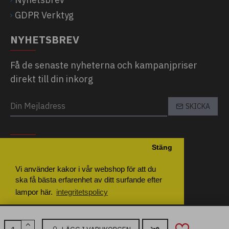
GDPR Verktyg
NYHETSBREV
Få de senaste nyheterna och kampanjpriser
direkt till din inkorg
SKICKA
CAPTCHA
Stäng
Please complete the captcha validation
below
Vi använder kakor i vår webshop för att du
ska få bästa erfarenhet av ditt surfande efter
lampor här.
integritetspolicy
Inställningar
Godkänn Alla