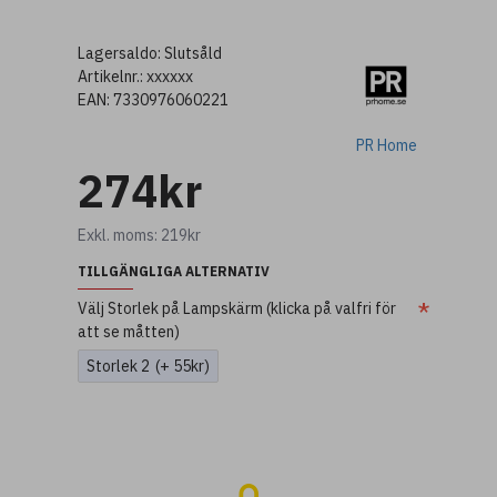
Lagersaldo:
Slutsåld
Artikelnr.:
xxxxxx
EAN:
7330976060221
PR Home
274kr
Exkl. moms: 219kr
TILLGÄNGLIGA ALTERNATIV
Välj Storlek på Lampskärm (klicka på valfri för
att se måtten)
Storlek 2
(+ 55kr)