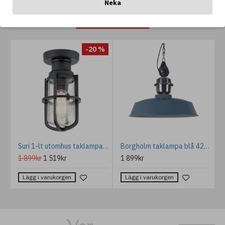
Neka
ANDRA GILLAR OCKSÅ...
%
-20 %
vägglampa med förlängningsgjutjärn/galvaniserat stål 105 cm IP44
Suri 1-lt utomhus taklampa strukturerad svart/bubbligt glas 14 cm IP44
Borgholm taklampa blå 42cm
1 899kr
1 519kr
1 899kr
Lägg i varukorgen
Lägg i varukorgen