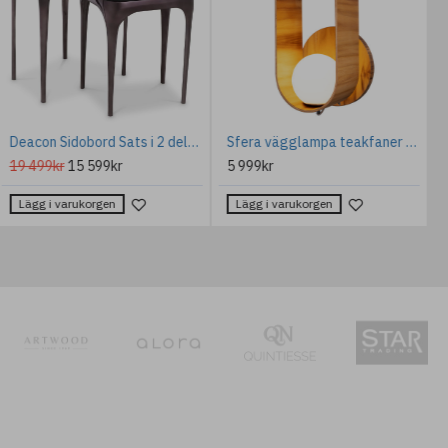
Skygarden 1 Taklampa Brun 60cm
Mediteraneo Bordslampa Mässing/Bouclé Skärm 76,5 cm
23 574kr
8 399kr
6 719kr
Lägg i varukorgen
Lägg i varukorgen