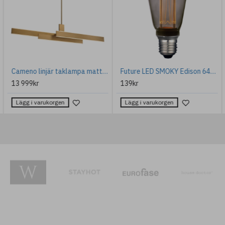
Brooke 1-Ljus Vägglampa Polerad Krom 22,3cm IP44
Amara Låg Soffbord Travertin 70 cm
Platta
hängsmycke
2 899kr
2 319kr
16 499kr
13 199kr
Lägg i varukorgen
Lägg i varukorgen