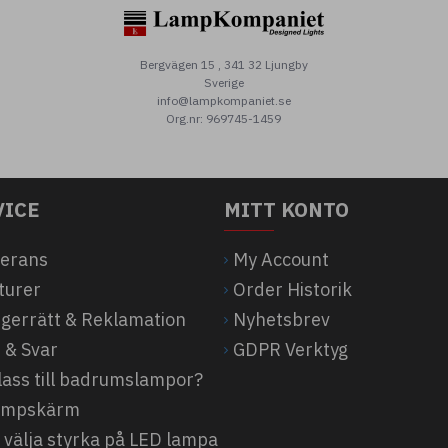
Bergvägen 15 , 341 32 Ljungby
Sverige
Golvlampa
info@lampkompaniet.se
Org.nr: 969745-1459
VICE
MITT KONTO
verans
My Account
turer
Order Historik
ngerrätt & Reklamation
Nyhetsbrev
 & Svar
GDPR Verktyg
klass till badrumslampor?
Lampskärm
 välja styrka på LED lampa