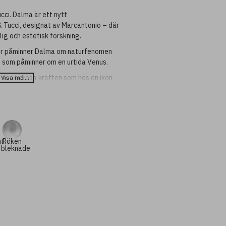
cci. Dalma är ett nytt
 Tucci, designat av Marcantonio – där
ig och estetisk forskning.
mer påminner Dalma om naturfenomen
o som påminner om en urtida Venus.
 den tidlösa kraften som hos en ikon.
pendel, golvlampa och bordslampa och
 och konfigurationer, vilket ger
a fängslande kompositioner.
nt
Röken
assade kompositioner)
bleknade