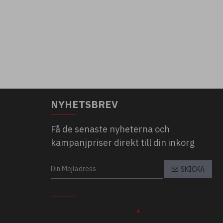
NYHETSBREV
Få de senaste nyheterna och
kampanjpriser direkt till din inkorg
SKICKA
CAPTCHA
Please complete the