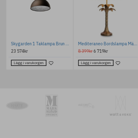
Tansy taklampa keramik blå jord 12cm
Helsingör 1-lt utomhus pollare ljus svart 100cm
2 189kr
2 080kr
3 899kr
3 119kr
Lägg i varukorgen
Lägg i varukorgen