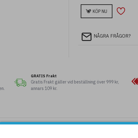
KÖP NU
NÅGRA FRÅGOR?
Rosett
hängsmycke
GRATIS Frakt
Gratis Frakt gäller vid beställning över 999 kr,
en.
annars 109 kr.
Harmonis
Pauline
Denna websidan använder cookies.
mpa
bordslampa
Lampfot