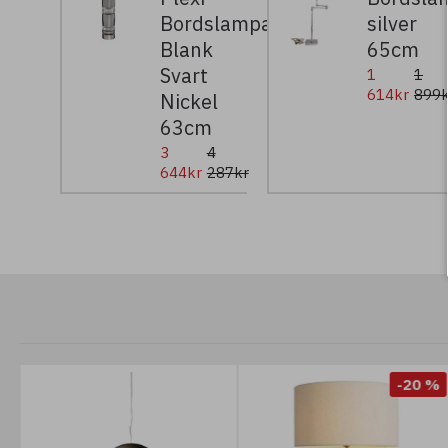
Bordslampa
silver
Blank
65cm
Svart
1
1
614kr
899k
Nickel
63cm
3
4
644kr
287kr
-5 %
-20 %