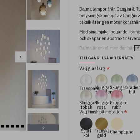
Dalma lampor från Cangini & Tu
belysningskoncept av Cangini &
teknik återigen möter konstnärl
Med sina mjuka, böljande for
och skapar en abstrakt närvar
Dalma är enkel, men den bär på
Dalma-kollektionen finns som 
TILLGÄNGLIGA ALTERNATIV
finns i en mängd olika storlekar
Välj glasfärg
oändliga möjligheter att skap
Skuggad
Skuggat
Gradie
Transparent
Hänge utan rosett (för anp
bärnsten
grönt
blå
Skuggad
Skuggat
Skuggad
tobak
rosa
rubin
Välj Finish på metallen
Svart
Franskt
Champagne
kol
guld