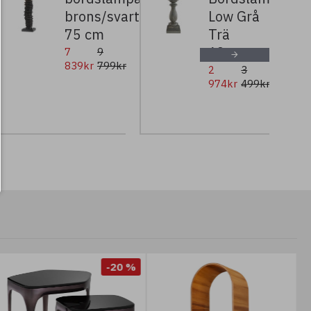
brons/svart/benvit
Low Grå
75 cm
Trä
63cm
7
9
839kr
799kr
2
3
974kr
499kr
-20 %