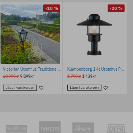
-10 %
-20 %
Victorian Utomhus Traditionell Pollarlampa Gjutjärn 110cm
Klampenborg 1-lt Utomhus Portlykta Svart 31.8cm
10 999kr
9 899kr
1 799kr
1 439kr
Lägg i varukorgen
Lägg i varukorgen