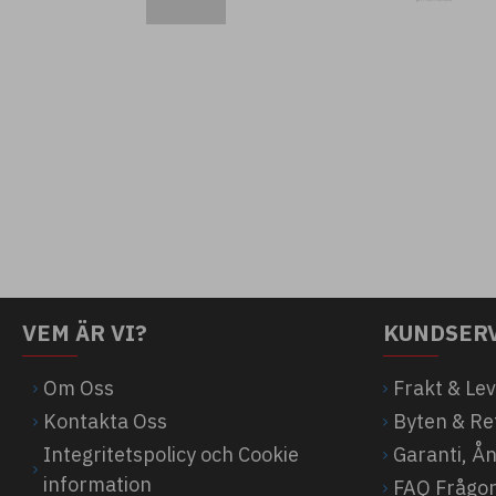
VEM ÄR VI?
KUNDSER
Om Oss
Frakt & Le
Kontakta Oss
Byten & Re
Integritetspolicy och Cookie
Garanti, Å
information
FAQ Frågor