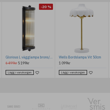
-20 %
Glorious L vägglampa brons/glas 43 cm
Wells Bordslampa Vit 50cm
6 499kr
5 199kr
1 099kr
Lägg i varukorgen
Lägg i varukorgen