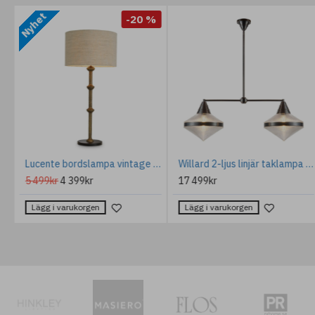
Nyhet
%
-20 %
atstol Med Arm Sammet 65 cm
Lucente bordslampa vintage mässing 85 cm
Willard 2-ljus linjär taklampa brons/klar 103.1 cm
5 499kr
4 399kr
17 499kr
Lägg i varukorgen
Lägg i varukorgen