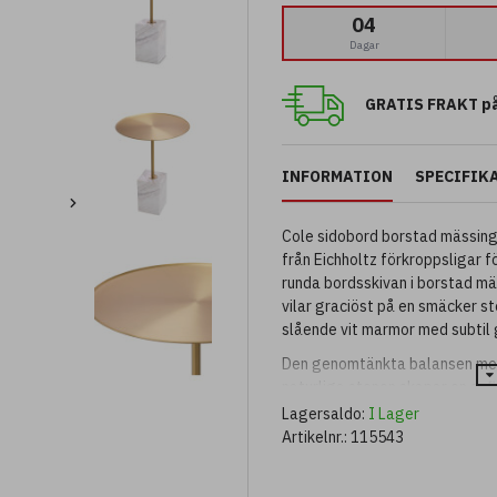
04
Dagar
GRATIS FRAKT på
INFORMATION
SPECIFIK
Cole sidobord borstad mässing
från Eichholtz förkroppsligar f
runda bordsskivan i borstad mä
vilar graciöst på en smäcker s
slående vit marmor med subtil 
Den genomtänkta balansen mel
naturliga stenen skapar en sof
både klassiska och samtida inte
Lagersaldo:
I Lager
soffa eller fåtölj – Cole är lika
Artikelnr.:
115543
även med bas i svart marmor ell
inredningsstilar.