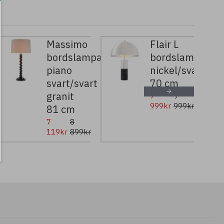
Massimo
Flair L
bordslampa
bordslampa
s/vit
piano
nickel/svart
svart/svart
70 cm
granit
7
9
999kr
999kr
81 cm
7
8
119kr
899kr