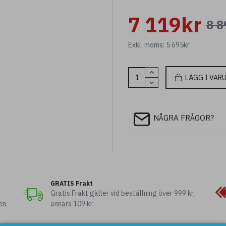
7 119kr
8 8
Ladda ner specifikationsblad
Exkl. moms: 5 695kr
LÄGG I VAR
NÅGRA FRÅGOR?
GRATIS Frakt
Gratis Frakt gäller vid beställning över 999 kr,
en.
annars 109 kr.