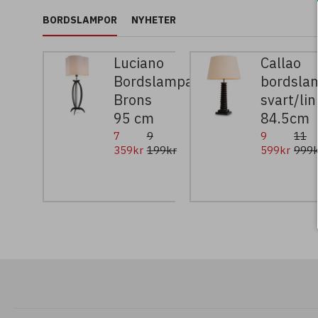
BORDSLAMPOR
NYHETER
Luciano
Callao
Bordslampa
bordsla
Brons
svart/li
95 cm
84.5cm
7
9
9
11
359kr
199kr
599kr
999k