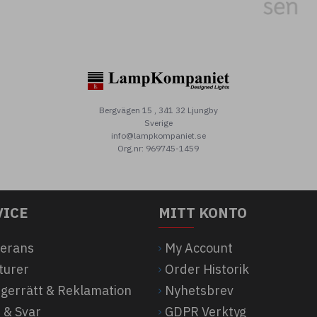
Bergvägen 15 , 341 32 Ljungby
Sverige
info@lampkompaniet.se
Org.nr: 969745-1459
VICE
MITT KONTO
verans
My Account
turer
Order Historik
ngerrätt & Reklamation
Nyhetsbrev
 & Svar
GDPR Verktyg