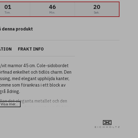
01
46
19
Tim.
Min.
Sek.
 denna produkt
ATION
FRAKT INFO
/vit marmor 45 cm. Cole-sidobordet
örfinad enkelhet och tidlös charm. Den
ssing, med elegant upphöjda kanter,
tomme som förankras i ett block av
grå ådring.
lan det eleganta metallet och den
istikerad, modern accent som förhöjer
riörer. Perfekt att placera bredvid en
 funktionellt som det är stilfullt. Finns
er grå granit för att passa olika