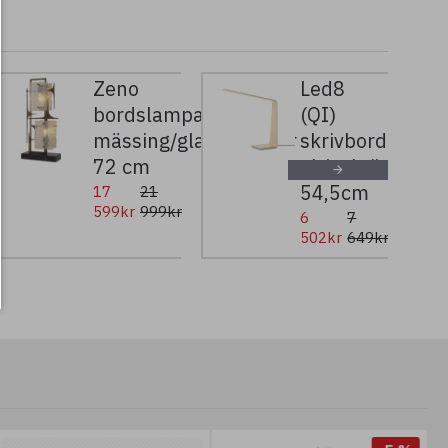
Zeno
Led8
bordslampa
(QI)
mässing/glas/marmor
skrivbordslamp
72 cm
ek/valnöt/björk
54,5cm
17
21
599kr
999kr
6
7
502kr
649kr