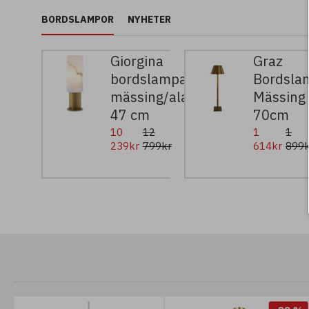
BORDSLAMPOR
NYHETER
Giorgina
Graz
bordslampa
Bordsla
mässing/alabaster
Mässing
47 cm
70cm
10
12
1
1
239kr
799kr
614kr
899k