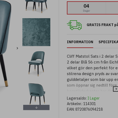
04
Dagar
GRATIS FRAKT på
INFORMATION
SPECIFIK
Cliff Matstol Sats i 2 delar
2 delar Blå 56 cm från Eich
vilket gör den perfekt för
stilrena design pryds av s
gulddetaljer som bär upp e
som öppnar sig nedtill före
konstläderkanter har denna 
lägger till sofistikering i 
Lagersaldo:
I Lager
Artikelnr.:
114301
EAN:
8720876094218