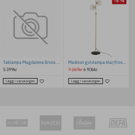
-5 %
Taklampa Magdalena Brons 55cm
Madison golvlampa klar/frostad/rökt 154cm
5 399kr
7 269kr
6 906kr
Lägg i varukorgen
Lägg i varukorgen