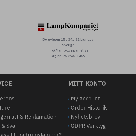
Bergvägen 15 , 341 32 Ljungby
Sverige
info@lampkompaniet.se
Org.nr: 969745-1459
VICE
MITT KONTO
verans
My Account
turer
Order Historik
ngerrätt & Reklamation
Nyhetsbrev
 & Svar
GDPR Verktyg
klass till badrumslampor?