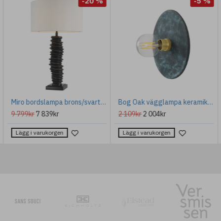
-20 %
-5 %
Miro bordslampa brons/svart/benvit 75 cm
Bog Oak vägglampa keramik blå jord 28cm
9 799kr
7 839kr
2 109kr
2 004kr
Lägg i varukorgen
Lägg i varukorgen