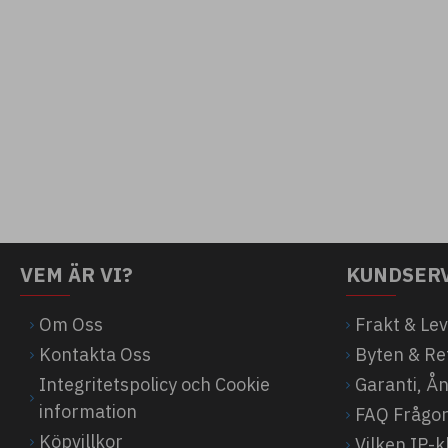
VEM ÄR VI?
KUNDSER
Om Oss
Frakt & Le
Kontakta Oss
Byten & Re
Integritetspolicy och Cookie
Garanti, Å
information
FAQ Frågor
Köpvillkor
Vilken IP-