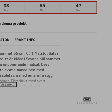
08
55
46
Tim.
Min.
Sek.
 denna produkt
ATION
FRAKT INFO
 Sammet 56 cm. Cliff Matstol Sats i
holtz är klädd i Savona blå sammet
 en imponerande matsal. Dess
varta avsmalnande ben med
n solid ram med en armfri rygg
 sätet. Förstärkt med svart
stol en stilfull silhuett som
vilket matsalsutrymme som helst.