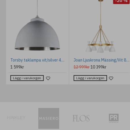
%
-20 %
Sats i 2 delar Mässing/Glas 45.5 cm
Torsby taklampa vit/silver 44cm
Joan Ljuskrona Mässing/Vit 81,3cm
1 599kr
12 999kr
10 399kr
Lägg i varukorgen
Lägg i varukorgen