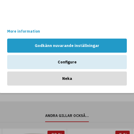
Denna websidan använder cookies.
Vissa av dessa cookies är nödvändiga för att websidan ska
fungera optimalt, medans andra håller reda på hur webshopen
används av kunderna.
Mediteraneo
Whealon
More information
mpa
Bordslampa
bordslampa
Mässing/Bouclé
glas/vit
Godkänn nuvarande inställningar
Skärm
84 cm
76,5 cm
11
13
Configure
r
199kr
999kr
6
8
719kr
399kr
Neka
ANDRA GILLAR OCKSÅ...