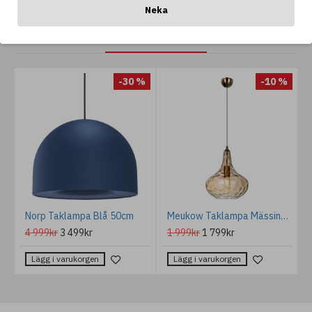
Neka
ANDRA GILLAR OCKSÅ...
%
-30 %
-10 %
vart/klar 47,8cm IP44
Norp Taklampa Blå 50cm
Meukow Taklampa Mässing/Champagne 27cm
4 999kr
3 499kr
1 999kr
1 799kr
Lägg i varukorgen
Lägg i varukorgen