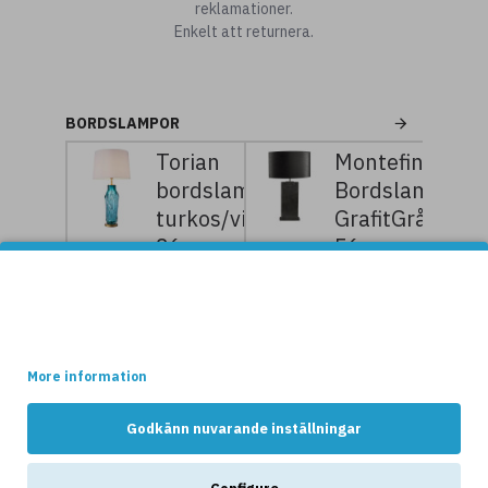
reklamationer.
Enkelt att returnera.
BORDSLAMPOR
Torian
Montefino
bordslampa
Bordslampa
turkos/vit
GrafitGrå
86 cm
56cm
11
14
2
2
Denna websidan använder cookies.
999kr
999kr
549kr
999kr
Vissa av dessa cookies är nödvändiga för att websidan ska
fungera optimalt, medans andra håller reda på hur webshopen
används av kunderna.
More information
NYHETER
Godkänn nuvarande inställningar