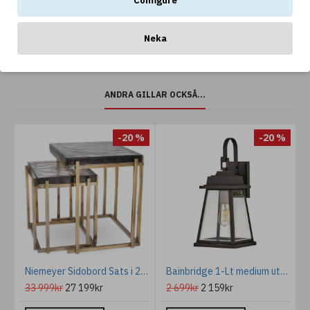
Configure
Neka
ANDRA GILLAR OCKSÅ...
%
-20 %
-20 %
cm
Niemeyer Sidobord Sats i 2 delar Mässing/Glas 62.5 cm
Bainbridge 1-Lt medium utomhus vägglampa brons/klar 48,8 cm IP44
33 999kr
27 199kr
2 699kr
2 159kr