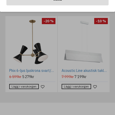
ANDRA GILLAR OCKSÅ...
%
-20 %
-10 %
dore Takkrona Mässing 90 cm
Phix 6-ljus ljuskrona svart/champagne brons 78 cm
Acoustic Line akustisk taklampa offwhite140cm
6 599kr
5 279kr
7 999kr
7 199kr
Lägg i varukorgen
Lägg i varukorgen