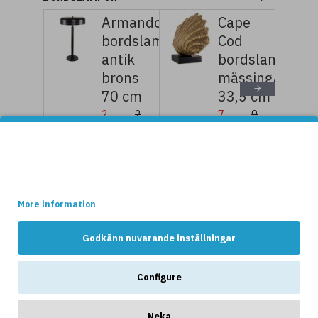
Armando
Cape
bordslampa,
Cod
antik
bordslampa
brons
mässing/svart
70 cm
33,5 cm
2
2
7
9
124kr
499kr
359kr
199kr
Denna websidan använder cookies.
Vissa av dessa cookies är nödvändiga för att websidan ska
fungera optimalt, medans andra håller reda på hur webshopen
används av kunderna.
NYHETER
More information
Godkänn nuvarande inställningar
Configure
Neka