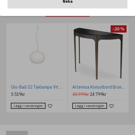
Neka
ANDRA GILLAR OCKSÅ...
%
-20 %
ra Soffbord Sats i 2 delar Koppar 120 cm
Glo-Ball S2 Taklampa Vit Glas 45cm
Artemisa Konsolbord Brons/Glas 102.5 cm
5 519kr
30 999kr
24 799kr
Lägg i varukorgen
Lägg i varukorgen