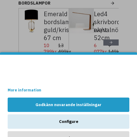
BORDSLAMPOR
Emerald
Led4
bordslampa
skrivbordslam
guld/kristallglas/svart
ek/valnöt/björ
67 cm
52cm
10
13
6
7
799kr
499kr
077kr
149kr
Denna websidan använder cookies.
Vissa av dessa cookies är nödvändiga för att websidan ska
fungera optimalt, medans andra håller reda på hur webshopen
används av kunderna.
NYHETER
More information
Godkänn nuvarande inställningar
Configure