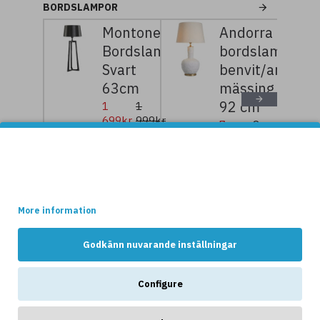
BORDSLAMPOR
Montone
Andorra
Bordslampa
bordslampa
Svart
benvit/antik
63cm
mässing
92 cm
1
1
699kr
999kr
7
8
119kr
899kr
Denna websidan använder cookies.
Vissa av dessa cookies är nödvändiga för att websidan ska
fungera optimalt, medans andra håller reda på hur webshopen
används av kunderna.
NYHETER
More information
Godkänn nuvarande inställningar
Configure