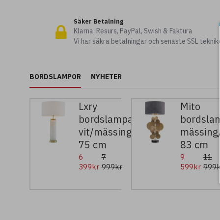
Säker Betalning
Klarna, Resurs, PayPal, Swish & Faktura
Vi har säkra betalningar och senaste SSL teknik
BORDSLAMPOR
NYHETER
Lxry
Mito
bordslampa
bordsla
vit/mässing
mässing/
75 cm
83 cm
6
7
9
11
399kr
999kr
599kr
999k