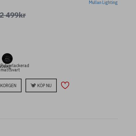
Mullan Lighting
utmärkt i badrum, hallar eller
 stil med modern funktionalitet.
2 499kr
 en matchande större version.
Pulverlackerad
ässing
mattsvart
UKORGEN
KÖP NU