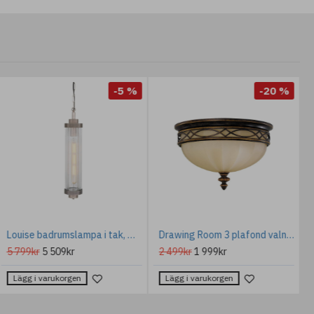
-5 %
-20 %
Louise badrumslampa i tak, mässing/glas 10,5 cm IP44
Drawing Room 3 plafond valnöt 35.6cm
5 799kr
5 509kr
2 499kr
1 999kr
Lägg i varukorgen
Lägg i varukorgen