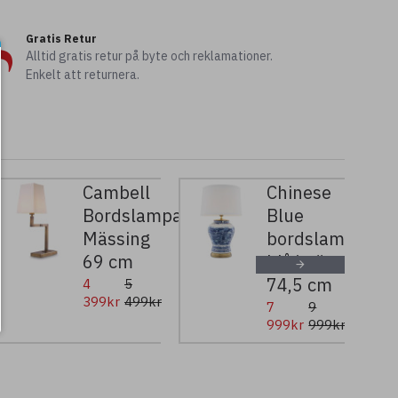
Gratis Retur
Alltid gratis retur på byte och reklamationer.
Enkelt att returnera.
Cambell
Chinese
Bordslampa
Blue
s/blå
Mässing
bordslampa
69 cm
blå/mässing/k
74,5 cm
4
5
399kr
499kr
7
9
999kr
999kr