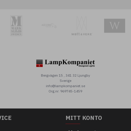
Bergvägen 15 , 341 32 Ljungby
Sverige
info@lampkompaniet.se
Org.nr: 969745-1459
VICE
MITT KONTO