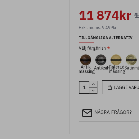
Ashford lilla vägglampa passar 
11 874kr
hotellmiljöer och tillför tidlös
1
För större utrymmen finns även
Exkl. moms: 9 499kr
TILLGÄNGLIGA ALTERNATIV
Välj färgfinish
Antik
Polerad
Antiksilver
Satinm
mässing
mässing
LÄGG I VAR
NÅGRA FRÅGOR?