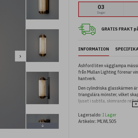
03
Dagar
GRATIS FRAKT på
INFORMATION
SPECIFIK
Ashford liten vägglampa mäss
från Mullan Lighting förenar v
hantverk.
Den cylindriska glasskärmen är
triangulära mönster, vilket ska
ljuset i subtila, skimrande refle
Lampan är monterad på en soli
Lagersaldo:
I Lager
hållbarhet med dekorativ fines
Artikelnr.:
MLWL505
Det precisionsskurna glaset för
varmt sken som lyfter både in