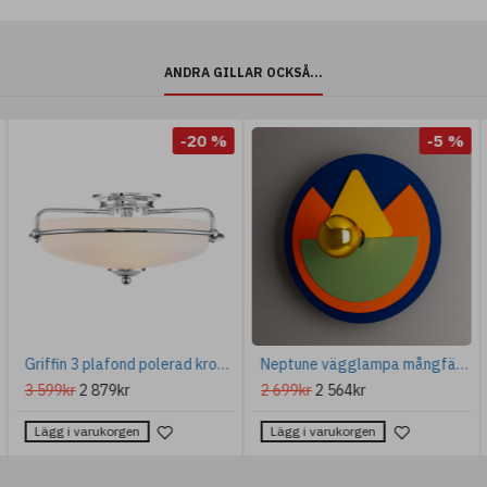
ANDRA GILLAR OCKSÅ...
-20 %
-5 %
Griffin 3 plafond polerad krom 42.2cm
Neptune vägglampa mångfärgad 40cm
3 599kr
2 879kr
2 699kr
2 564kr
Lägg i varukorgen
Lägg i varukorgen