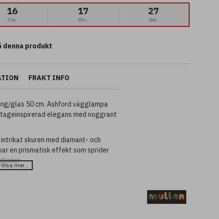
16
17
26
Tim.
Min.
Sek.
 denna produkt
ATION
FRAKT INFO
ing/glas 50 cm. Ashford vägglampa
intageinspirerad elegans med noggrant
 intrikat skuren med diamant- och
par en prismatisk effekt som sprider
ktioner.
d mässingsplatta, vilket kombinerar
s.
bättrar ljusets diffusion och ger ett
tima och öppna utrymmen.