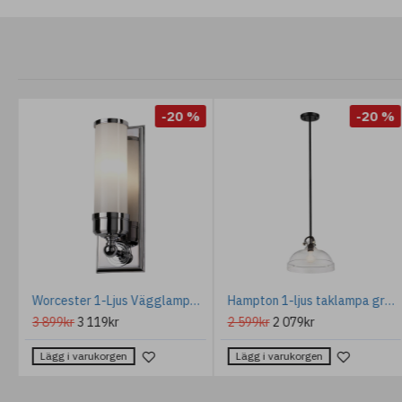
-20 %
-20 %
 SP5 Krom/Kristall 109cm
Worcester 1-Ljus Vägglampa Polerad Krom 18cm IP44
Hampton 1-ljus taklampa grafitgrå/klart glas 33 cm
3 899kr
3 119kr
2 599kr
2 079kr
Lägg i varukorgen
Lägg i varukorgen